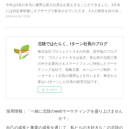
今年は2名の本当に優秀な新入社員をお迎えすることができました。3月末
には内定者研修にオブザーブで参加させていただき、2人の覚悟を目の当…
2024.04.02 15:55
北陸ではたらく、Iターン社長のブログ
株式会社プロジェクトタネの代表、高平聡のブログ
です。プロジェクトタネは金沢・富山井の北陸三県
の中小企業向け＆スマートフォンに特化したマーケ
ティング会社で、戦略立案、ホームページ制作、イ
ンターネット広告の運用などを行います。東京から
富山へIターンした社長の経営日誌です。
フォロー
採用情報：「一緒に北陸のwebマーケティングを盛り上げません
か？」
自己の成長と事業の成長を通じて、私たちの大好きなこの北陸の