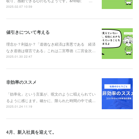
取り、感動できる心のもちようです。&nbsp; …
2025.02.07 10:59
値引きについて考える
理念か？利益か？「道徳なき経済は害悪である 経済
なき道徳は寝言である」これは二宮尊徳（二宮金次…
2025.01.30 22:47
非効率のススメ
「効率化」という言葉が、呪文のように唱えられてい
るように感じます。確かに、限られた時間の中で成…
2025.01.24 11:19
4月、新入社員を迎えて。