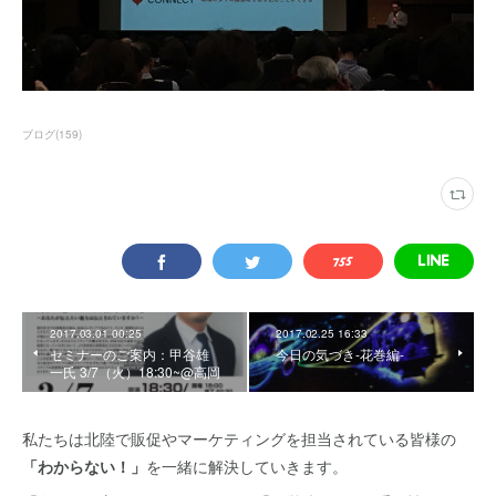
ブログ
(
159
)
2017.03.01 00:25
2017.02.25 16:33
セミナーのご案内：甲谷雄
今日の気づき-花巻編-
一氏 3/7（火）18:30~@高岡
私たちは北陸で販促やマーケティングを担当されている皆様の
「わからない！」
を一緒に解決していきます。