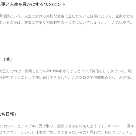
事と人生を豊かにする10のヒント
職活動という、人生における大切な岐路に立たれている皆様にとって、企業がどの
ているのかは、非常に重要な判断材料の一つではないでしょうか。 この記事で…
。（涙）
の記憶が正しければ、創業したての2016年頃からずっとブログ発信をしてきていて、独
る有料プランにもして使い続けてきました。このブログで仲間集めをし、お客様…
にち日報）
はいい」とシンプルに受け取り、感動できる心のもちようです。&nbsp; 基本
ジネスマナーといった仕事の〝型〟をつまらないものと思わず、身につけたいと…