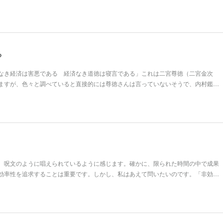
る
なき経済は害悪である 経済なき道徳は寝言である」これは二宮尊徳（二宮金次
ますが、色々と調べていると直接的には尊徳さんは言っていないそうで、内村鑑…
、呪文のように唱えられているように感じます。確かに、限られた時間の中で成果
効率性を追求することは重要です。しかし、私はあえて問いたいのです。「非効…