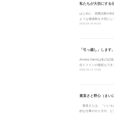
私たちが大切にする仕
はじめに 就職活動や転
ような価値観を大切にし
2025.05.16 00:20
「引っ越し」します
Ameba Owndは私
自ドメインの接続もでき
2025.02.14 13:06
素直さと野心（まい
素直さとは、「いいもの
的な仕事のやり方や、ビ