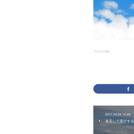
ブログ
(
159
)
2017.04.25 13:09
有言して実行する