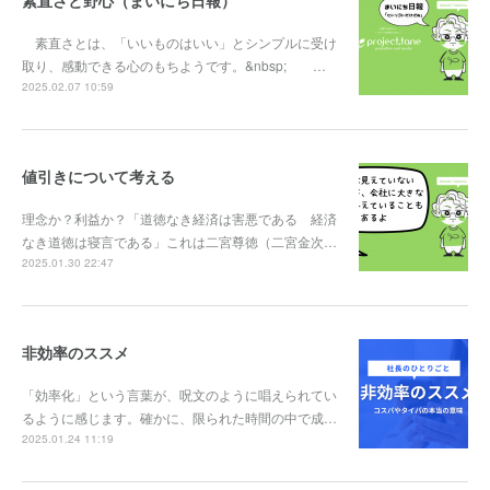
素直さと野心（まいにち日報）
素直さとは、「いいものはいい」とシンプルに受け
取り、感動できる心のもちようです。&nbsp; …
2025.02.07 10:59
値引きについて考える
理念か？利益か？「道徳なき経済は害悪である 経済
なき道徳は寝言である」これは二宮尊徳（二宮金次…
2025.01.30 22:47
非効率のススメ
「効率化」という言葉が、呪文のように唱えられてい
るように感じます。確かに、限られた時間の中で成…
2025.01.24 11:19