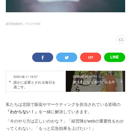
経営雑感
(
85
)
ブログ
(
159
)
2020.07.26 12:38
2020.08.11 16:07
就活生になりきってみる件
誰かに必要とされる毎日を
過ごす。
私たちは北陸で販促やマーケティングを担当されている皆様の
「わからない！」
を一緒に解決していきます。
「今のやり方は正しいのかな？」「経営陣がwebの重要性をわか
ってくれない」「もっと広告効果を上げたい！」