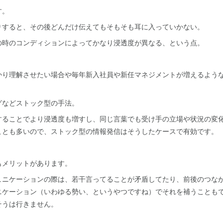
す。
りすると、その後どんだけ伝えてもそもそも耳に入っていかない。
の時のコンディションによってかなり浸透度が異なる、という点。
かり理解させたい場合や毎年新入社員や新任マネジメントが増えるよう
グなどストック型の手法。
することでより浸透度も増すし、同じ言葉でも受け手の立場や状況の変
ことも多いので、ストック型の情報発信はそうしたケースで有効です。
もメリットがあります。
ュニケーションの際は、若干言ってることが矛盾してたり、前後のつな
ニケーション（いわゆる勢い、というやつですね）でそれを補うことも
そうは行きません。