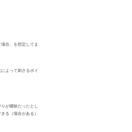
な場合、を想定してま
化によって刺さるポイ
がりが曖昧だったとし
できる（場合がある）