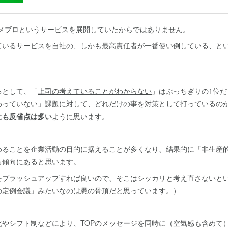
アメブロというサービスを展開していたからではありません。
ているサービスを自社の、しかも最高責任者が一番使い倒している、と
るとして、「
上司の考えていることがわからない
」はぶっちぎりの1位
わっていない」課題に対して、どれだけの事を対策として打っているの
にも反省点は多い
ように思います。
めることを企業活動の目的に据えることが多くなり、結果的に「非生産
る傾向にあると思います。
をブラッシュアップすれば良いので、そこはシッカリと考え直さないと
の定例会議」みたいなのは愚の骨頂だと思っています。）
化やシフト制などにより、TOPのメッセージを同時に（空気感も含めて