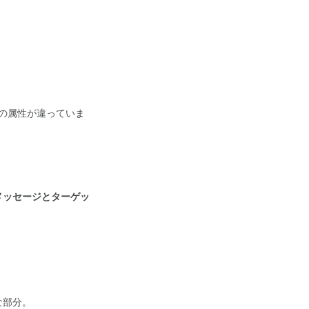
。
。
もの属性が違っていま
メッセージとターゲッ
な部分。