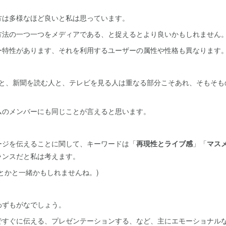
方は多様なほど良いと私は思っています。
方法の一つ一つをメディアである、と捉えるとより良いかもしれません
ー特性があります、それを利用するユーザーの属性や性格も異なります
ンスタと、新聞を読む人と、テレビを見る人は重なる部分こそあれ、そもそ
ムのメンバーにも同じことが言えると思います。
ージを伝えることに関して、キーワードは「
再現性とライブ感
」「
マス
ランスだと私は考えます。
とかと一緒かもしれませんね。)
わずもがなでしょう。
ですぐに伝える、プレゼンテーションする、など、主にエモーショナル