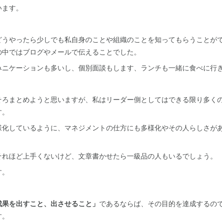
います。
どうやったら少しでも私自身のことや組織のことを知ってもらうことが
の中ではブログやメールで伝えることでした。
みニケーションも多いし、個別面談もします、ランチも一緒に食べに行
そろまとめようと思いますが、私はリーダー側としてはできる限り多く
す。
様化しているように、マネジメントの仕方にも多様化やその人らしさが
それほど上手くないけど、文章書かせたら一級品の人もいるでしょう。
す。
成果を出すこと、出させること」
であるならば、その目的を達成するの
す。