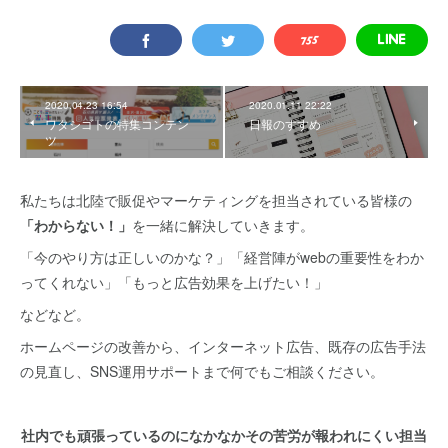
2020.04.23 16:54
2020.01.11 22:22
ワタシゴトの特集コンテン
日報のすすめ
ツ
私たちは北陸で販促やマーケティングを担当されている皆様の
「わからない！」
を一緒に解決していきます。
「今のやり方は正しいのかな？」「経営陣がwebの重要性をわか
ってくれない」「もっと広告効果を上げたい！」
などなど。
ホームページの改善から、インターネット広告、既存の広告手法
の見直し、SNS運用サポートまで何でもご相談ください。
社内でも頑張っているのになかなかその苦労が報われにくい担当