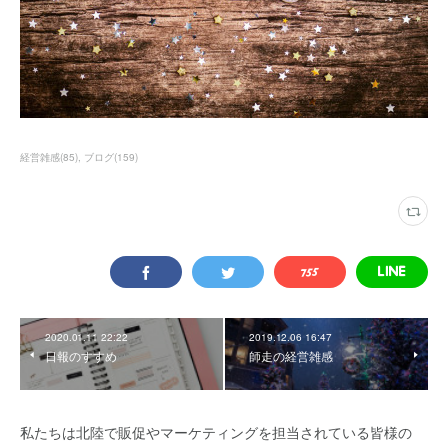
経営雑感
(
85
)
ブログ
(
159
)
2020.01.11 22:22
2019.12.06 16:47
日報のすすめ
師走の経営雑感
私たちは北陸で販促やマーケティングを担当されている皆様の