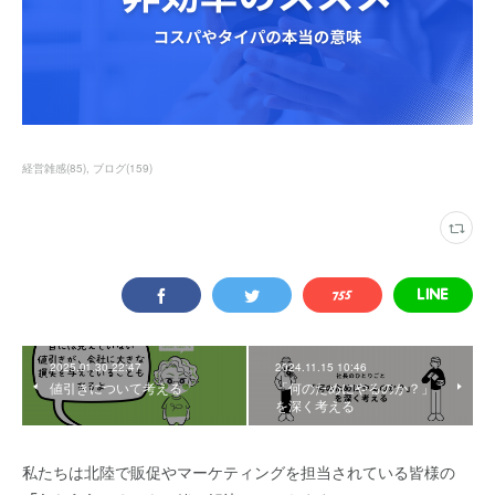
経営雑感
(
85
)
ブログ
(
159
)
2025.01.30 22:47
2024.11.15 10:46
値引きについて考える
「何のためにやるのか？」
を深く考える
私たちは北陸で販促やマーケティングを担当されている皆様の